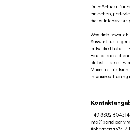
Du möchtest Putten,
einlochen, perfekt
dieser Intensivkur
Was dich erwartet:
Auswahl aus 6 geni
entwickelt habe – 
Eine bahnbrechende
bleibst – selbst we
Maximale Treffsiche
Intensives Training 
Kontaktanga
+49 8382 604314
info@portal.par-vi
Anheggerstraße 7,