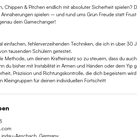
 Chippen & Pitchen endlich mit absoluter Sicherheit spielen? Du
e Annäherungen spielen – und rund ums Grün Freude statt Frust
s genau dein Gamechanger!
al einfachen, fehlerverzeihenden Techniken, die ich in über 30 
von tausenden Schülern getestet.
 Methode, um deinen Krafteinsatz so zu steuern, dass du auch 
nn du bisher mit Instabilität in Armen und Händen oder dem Yip 
rheit, Präzision und Richtungskontrolle, die dich begeistern wird
in Kleingruppen für deinen individuellen Fortschritt
ben
3
ta.com
 Lindau-Aeschach, Germany