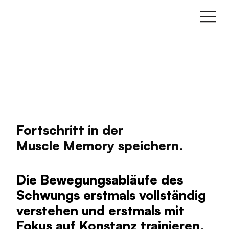
Fortschritt in der
Muscle Memory speichern.
Die Bewegungsabläufe des
Schwungs erstmals vollständig
verstehen und erstmals mit
Fokus auf Konstanz trainieren.